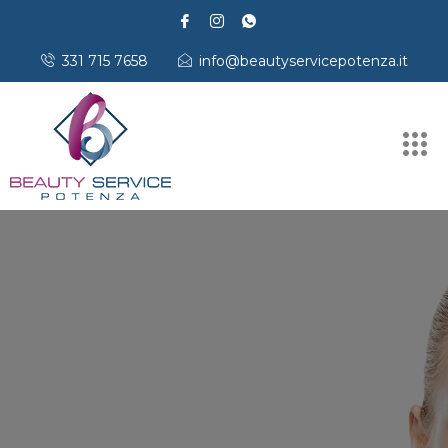
331 715 7658
info@beautyservicepotenza.it