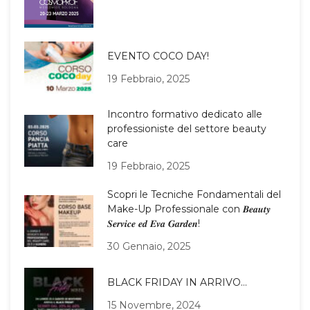
EVENTO COCO DAY!
19 Febbraio, 2025
Incontro formativo dedicato alle
professioniste del settore beauty
care
19 Febbraio, 2025
Scopri le Tecniche Fondamentali del
Make-Up Professionale con 𝑩𝒆𝒂𝒖𝒕𝒚
𝑺𝒆𝒓𝒗𝒊𝒄𝒆 𝒆𝒅 𝑬𝒗𝒂 𝑮𝒂𝒓𝒅𝒆𝒏!
30 Gennaio, 2025
BLACK FRIDAY IN ARRIVO…
15 Novembre, 2024