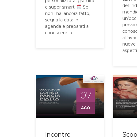
personalizzata, gratuita
dell’in
e super smart!
Se
mondia
non l’hai ancora fatto,
un’occ
segna la data in
provar
agenda e preparati a
conosc
conoscere la
all’ava
nuove c
aspett
07
AGO
Incontro
Scopr