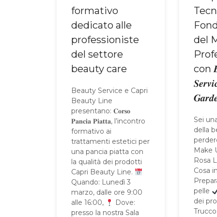
formativo
Tecn
dedicato alle
Fond
professioniste
del 
del settore
Prof
beauty care
con 𝑩
𝑺𝒆𝒓𝒗𝒊
Beauty Service e Capri
𝑮𝒂𝒓𝒅
Beauty Line
presentano: 𝐂𝐨𝐫𝐬𝐨
Sei un
𝐏𝐚𝐧𝐜𝐢𝐚 𝐏𝐢𝐚𝐭𝐭𝐚, l’incontro
della 
formativo ai
perder
trattamenti estetici per
Make U
una pancia piatta con
Rosa L
la qualità dei prodotti
Cosa i
Capri Beauty Line.
Prepar
Quando: Lunedì 3
pelle
marzo, dalle ore 9:00
dei pr
alle 16:00,
Dove:
Trucco
presso la nostra Sala