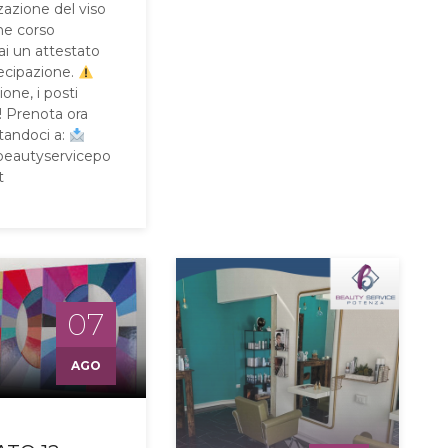
zazione del viso
ne corso
ai un attestato
tecipazione.
one, i posti
i! Prenota ora
tandoci a:
beautyservicepo
t
07
AGO