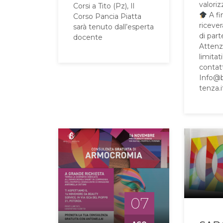
valoriz
Corsi a Tito (Pz), Il
A fi
Corso Pancia Piatta
ricever
sarà tenuto dall’esperta
di par
docente
Attenzi
limitat
contat
Info@
tenza.i
07