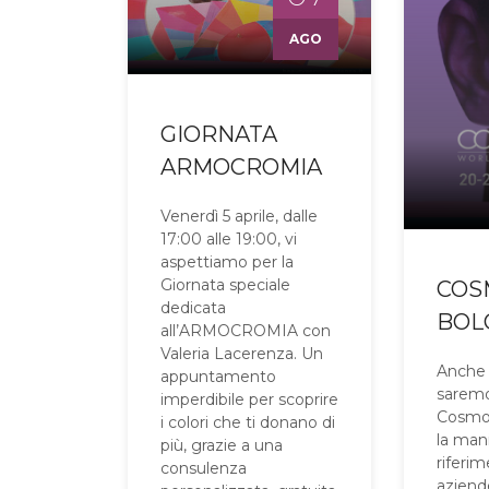
AGO
GIORNATA
ARMOCROMIA
Venerdì 5 aprile, dalle
17:00 alle 19:00, vi
aspettiamo per la
Giornata speciale
COS
dedicata
BOL
all’ARMOCROMIA con
Valeria Lacerenza. Un
Anche 
appuntamento
saremo
imperdibile per scoprire
Cosmop
i colori che ti donano di
la man
più, grazie a una
riferi
consulenza
aziend