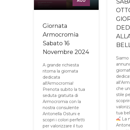
SAB
AGO
OTT
GIO
Giornata
DED
Armocromia
ALL
Sabato 16
BEL
Novembre 2024
Siamo 
annunc
A grande richiesta
giorna
ritorna la giornata
dedica
dedicata
all’Ar
all'Armocromia!
che un
Prenota subito la tua
stile pe
seduta gratuita di
scoprir
Armocromia con la
valoriz
nostra consulente
tua bel
Antonella Ostuni e
La n
scopri i colori perfetti
Antonel
per valorizzare il tuo