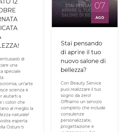
ATO 12
07
OBRE
AGO
RNATA
ICATA
A
Stai pensando
LEZZA!
di aprire il tuo
entusiasti di
nuovo salone di
iare una
bellezza?
ta speciale
ta
Con Beauty Service
mocromia, un'arte
puoi realizzare il tuo
isce scienza e
sogno da zero!
r aiutarti a
Offriamo un servizio
e i colori che
completo che include
zano al meglio la
consulenze
lezza naturale!
personalizzate,
ostra esperta
progettazione e
la Ostuni ti