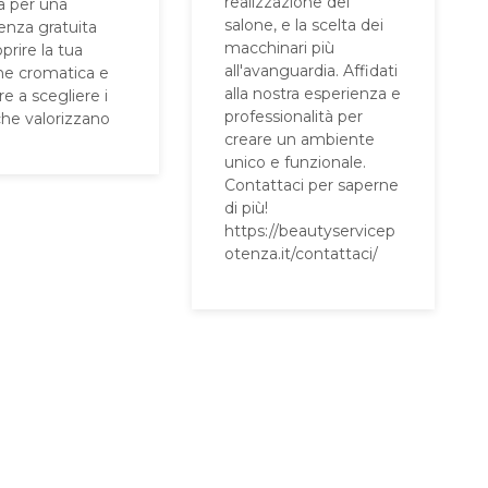
realizzazione del
a per una
salone, e la scelta dei
enza gratuita
macchinari più
prire la tua
all'avanguardia. Affidati
ne cromatica e
alla nostra esperienza e
e a scegliere i
professionalità per
che valorizzano
creare un ambiente
unico e funzionale.
Contattaci per saperne
di più!
https://beautyservicep
otenza.it/contattaci/