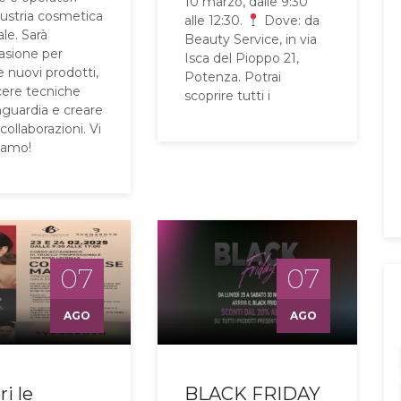
10 marzo, dalle 9:30
dustria cosmetica
alle 12:30.
Dove: da
le. Sarà
Beauty Service, in via
asione per
Isca del Pioppo 21,
e nuovi prodotti,
Potenza. Potrai
ere tecniche
scoprire tutti i
nguardia e creare
ollaborazioni. Vi
iamo!
07
07
AGO
AGO
i le
BLACK FRIDAY