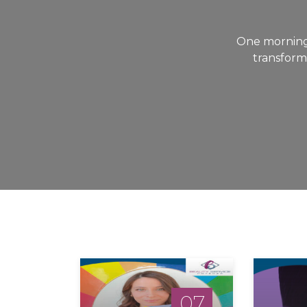
One morning
transforme
07