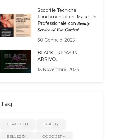
Scopri le Tecniche
Fondamentali del Make-Up
Professionale con 𝑩𝒆𝒂𝒖𝒕𝒚
𝑺𝒆𝒓𝒗𝒊𝒄𝒆 𝒆𝒅 𝑬𝒗𝒂 𝑮𝒂𝒓𝒅𝒆𝒏!
30 Gennaio, 2025
BLACK FRIDAY IN
ARRIVO…
15 Novembre, 2024
Tag
BEAUTECH
BEAUTY
BELLEZZA
COCOCERA