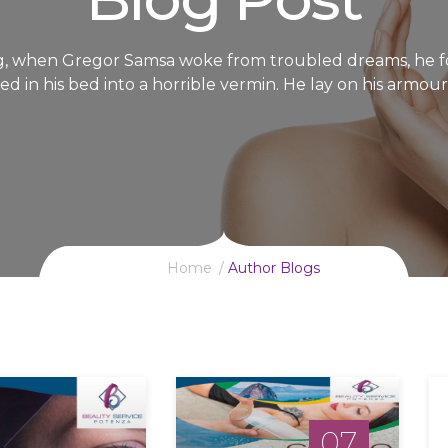
, when Gregor Samsa woke from troubled dreams, he f
d in his bed into a horrible vermin. He lay on his armour
Home
Author Blogs
07