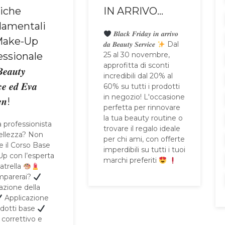
iche
IN ARRIVO…
amentali
𝑩𝒍𝒂𝒄𝒌 𝑭𝒓𝒊𝒅𝒂𝒚 𝒊𝒏 𝒂𝒓𝒓𝒊𝒗𝒐
Make-Up
𝒅𝒂 𝑩𝒆𝒂𝒖𝒕𝒚 𝑺𝒆𝒓𝒗𝒊𝒄𝒆
Dal
essionale
25 al 30 novembre,
approfitta di sconti
𝒂𝒖𝒕𝒚
incredibili dal 20% al
𝒄𝒆 𝒆𝒅 𝑬𝒗𝒂
60% su tutti i prodotti
in negozio! L'occasione
𝒏!
perfetta per rinnovare
la tua beauty routine o
a professionista
trovare il regalo ideale
bellezza? Non
per chi ami, con offerte
e il Corso Base
imperdibili su tutti i tuoi
p con l’esperta
marchi preferiti
atrella
mparerai?
azione della
Applicazione
odotti base
 correttivo e