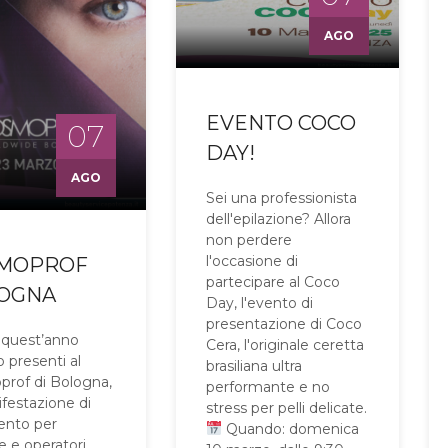
AGO
EVENTO COCO
07
DAY!
AGO
Sei una professionista
dell'epilazione? Allora
non perdere
l'occasione di
MOPROF
partecipare al Coco
OGNA
Day, l'evento di
presentazione di Coco
quest’anno
Cera, l'originale ceretta
 presenti al
brasiliana ultra
rof di Bologna,
performante e no
ifestazione di
stress per pelli delicate.
mento per
Quando: domenica
e e operatori