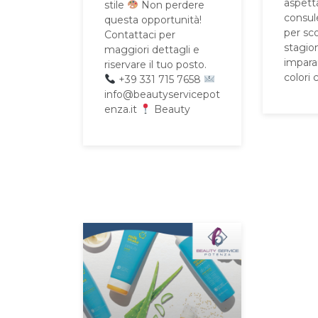
aspett
stile
Non perdere
consul
questa opportunità!
per sco
Contattaci per
stagio
maggiori dettagli e
imparar
riservare il tuo posto.
colori 
+39 331 715 7658
info@beautyservicepot
enza.it
Beauty