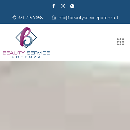
331 715 7658
info@beautyservicepotenza.it