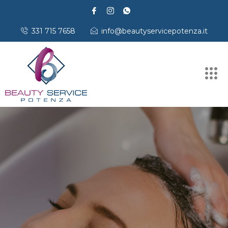
331 715 7658
info@beautyservicepotenza.it