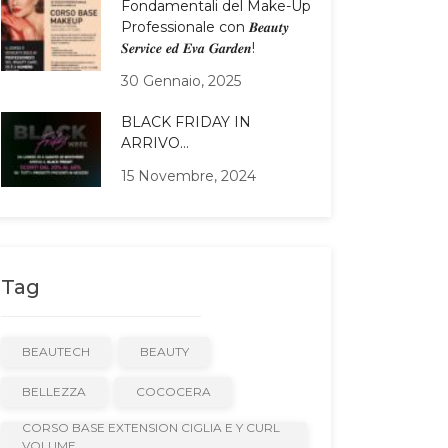
Fondamentali del Make-Up
Professionale con 𝑩𝒆𝒂𝒖𝒕𝒚
𝑺𝒆𝒓𝒗𝒊𝒄𝒆 𝒆𝒅 𝑬𝒗𝒂 𝑮𝒂𝒓𝒅𝒆𝒏!
30 Gennaio, 2025
BLACK FRIDAY IN
ARRIVO…
15 Novembre, 2024
Tag
BEAUTECH
BEAUTY
BELLEZZA
COCOCERA
CORSO BASE EXTENSION CIGLIA E Y CURL
VOLUME