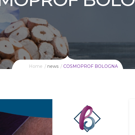
Home
news
COSMOPROF BOLOGNA