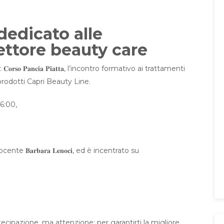
dedicato alle
ettore beauty care
 𝐏𝐚𝐧𝐜𝐢𝐚 𝐏𝐢𝐚𝐭𝐭𝐚, l’incontro formativo ai trattamenti
 prodotti Capri Beauty Line.
6:00,
 𝐁𝐚𝐫𝐛𝐚𝐫𝐚 𝐋𝐞𝐧𝐨𝐜𝐢, ed è incentrato su
rtecipazione, ma attenzione: per garantirti la migliore