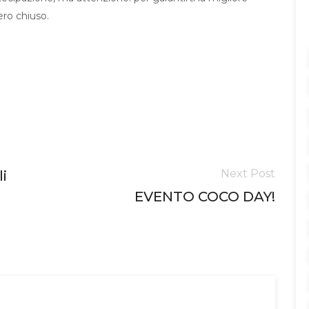
ero chiuso.
Next Post
i
EVENTO COCO DAY!