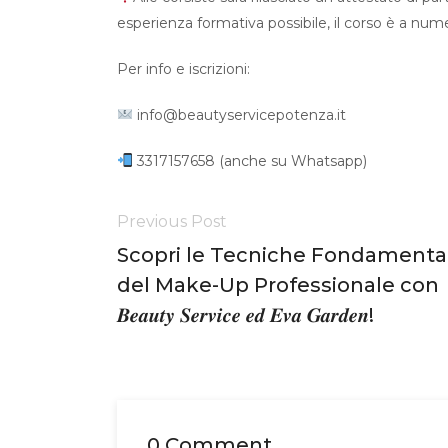
esperienza formativa possibile, il corso è a num
Per info e iscrizioni:
info@beautyservicepotenza.it
3317157658 (anche su Whatsapp)
Previous Post
Scopri le Tecniche Fondamental
del Make-Up Professionale con
𝑩𝒆𝒂𝒖𝒕𝒚 𝑺𝒆𝒓𝒗𝒊𝒄𝒆 𝒆𝒅 𝑬𝒗𝒂 𝑮𝒂𝒓𝒅𝒆𝒏!
0 Comment