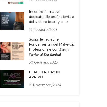
Incontro formativo
dedicato alle professioniste
del settore beauty care
19 Febbraio, 2025
Scopri le Tecniche
Fondamentali del Make-Up
Professionale con 𝑩𝒆𝒂𝒖𝒕𝒚
𝑺𝒆𝒓𝒗𝒊𝒄𝒆 𝒆𝒅 𝑬𝒗𝒂 𝑮𝒂𝒓𝒅𝒆𝒏!
30 Gennaio, 2025
BLACK FRIDAY IN
ARRIVO…
15 Novembre, 2024