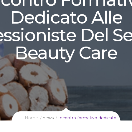
Dedicato Alle
ssioniste Del Se
Beauty Care
Home
news
Incontro formativo dedicato…