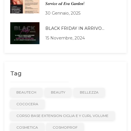
𝑺𝒆𝒓𝒗𝒊𝒄𝒆 𝒆𝒅 𝑬𝒗𝒂 𝑮𝒂𝒓𝒅𝒆𝒏!
30 Gennaio, 2025
BLACK FRIDAY IN ARRIVO…
15 Novembre, 2024
Tag
BEAUTECH
BEAUTY
BELLEZZA
COCOCERA
CORSO BASE EXTENSION CIGLIA E Y CURL VOLUME
COSMETICA
COSMOPROF