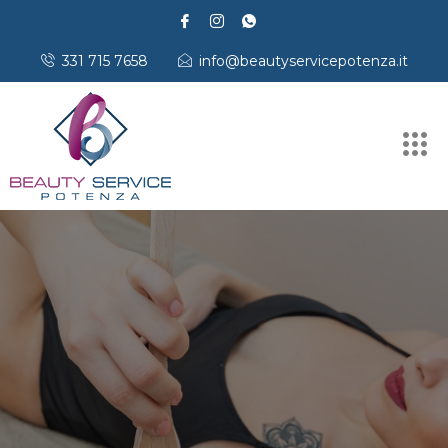
331 715 7658
info@beautyservicepotenza.it