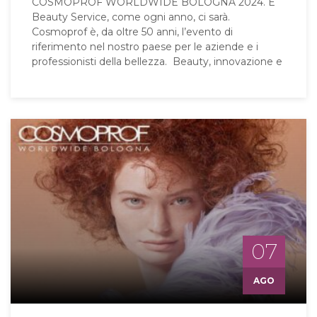
COSMOPROF WORLDWIDE BOLOGNA 2024. E
Beauty Service, come ogni anno, ci sarà.
Cosmoprof è, da oltre 50 anni, l’evento di
riferimento nel nostro paese per le aziende e i
professionisti della bellezza. Beauty, innovazione e
07
AGO