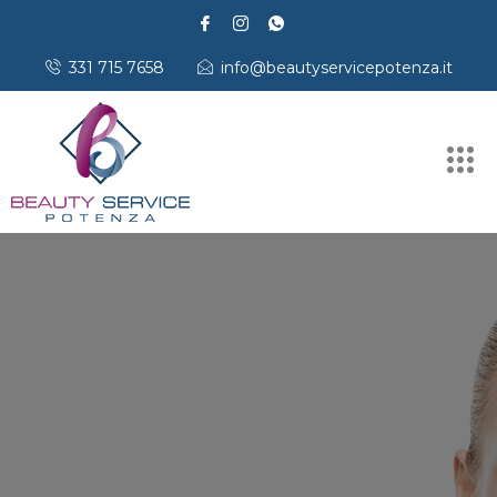
331 715 7658
info@beautyservicepotenza.it