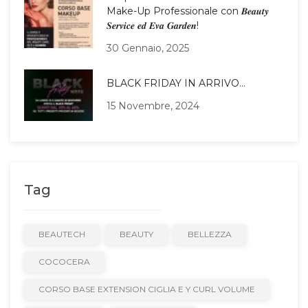
Make-Up Professionale con 𝑩𝒆𝒂𝒖𝒕𝒚
𝑺𝒆𝒓𝒗𝒊𝒄𝒆 𝒆𝒅 𝑬𝒗𝒂 𝑮𝒂𝒓𝒅𝒆𝒏!
30 Gennaio, 2025
BLACK FRIDAY IN ARRIVO…
15 Novembre, 2024
Tag
BEAUTECH
BEAUTY
BELLEZZA
COCOCERA
CORSO BASE EXTENSION CIGLIA E Y CURL VOLUME