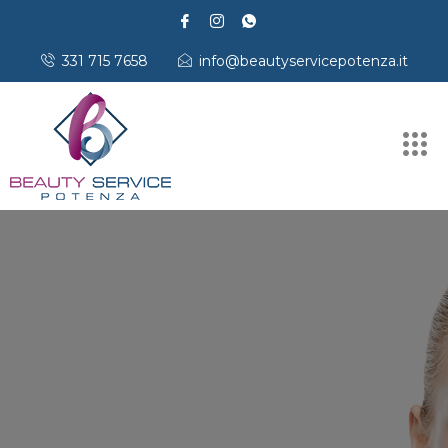
331 715 7658
info@beautyservicepotenza.it