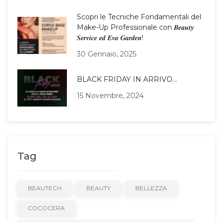
Scopri le Tecniche Fondamentali del
Make-Up Professionale con 𝑩𝒆𝒂𝒖𝒕𝒚
𝑺𝒆𝒓𝒗𝒊𝒄𝒆 𝒆𝒅 𝑬𝒗𝒂 𝑮𝒂𝒓𝒅𝒆𝒏!
30 Gennaio, 2025
BLACK FRIDAY IN ARRIVO…
15 Novembre, 2024
Tag
BEAUTECH
BEAUTY
BELLEZZA
COCOCERA