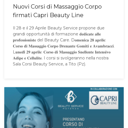
Nuovi Corsi di Massaggio Corpo
firmati Capri Beauty Line
Il 28 e il 29 Aprile Beauty Service propone due
grandi opportunità di formazione 𝐝𝐞𝐝𝐢𝐜𝐚𝐭𝐞 𝐚𝐥𝐥𝐞
𝐩𝐫𝐨𝐟𝐞𝐬𝐬𝐢𝐨𝐧𝐢𝐬𝐭𝐞 del Beauty Care. D𝐨𝐦𝐞𝐧𝐢𝐜𝐚 𝟐𝟖 𝐚𝐩𝐫𝐢𝐥𝐞:
𝐂𝐨𝐫𝐬𝐨 𝐝𝐢 𝐌𝐚𝐬𝐬𝐚𝐠𝐠𝐢𝐨 𝐂𝐨𝐫𝐩𝐨 𝐃𝐫𝐞𝐧𝐚𝐧𝐭𝐞 𝐆𝐨𝐦𝐢𝐭𝐢 𝐞 𝐀𝐯𝐚𝐦𝐛𝐫𝐚𝐜𝐜𝐢.
L𝐮𝐧𝐞𝐝𝐢̀ 𝟐𝟗 𝐚𝐩𝐫𝐢𝐥𝐞: 𝐂𝐨𝐫𝐬𝐨 𝐝𝐢 𝐌𝐚𝐬𝐬𝐚𝐠𝐠𝐢𝐨 𝐒𝐧𝐞𝐥𝐥𝐞𝐧𝐭𝐞 𝐈𝐧𝐭𝐞𝐧𝐬𝐢𝐯𝐨
𝐀𝐝𝐢𝐩𝐞 𝐞 𝐂𝐞𝐥𝐥𝐮𝐥𝐢𝐭𝐞. I corsi si svolgeranno nella nostra
Sala Corsi Beauty Service, a Tito (Pz).