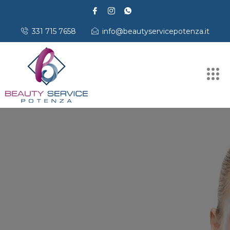
331 715 7658
info@beautyservicepotenza.it