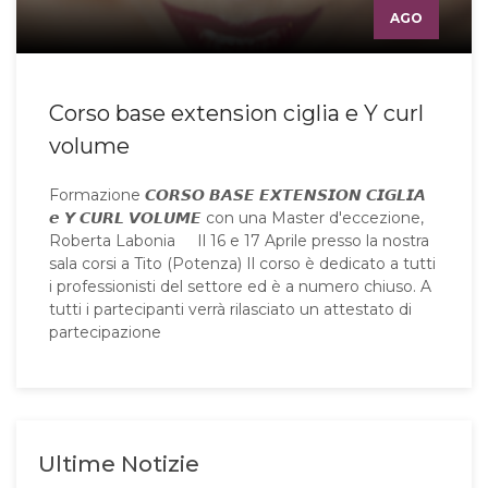
AGO
Corso base extension ciglia e Y curl
volume
Formazione 𝘾𝙊𝙍𝙎𝙊 𝘽𝘼𝙎𝙀 𝙀𝙓𝙏𝙀𝙉𝙎𝙄𝙊𝙉 𝘾𝙄𝙂𝙇𝙄𝘼
𝙚 𝙔 𝘾𝙐𝙍𝙇 𝙑𝙊𝙇𝙐𝙈𝙀 con una Master d'eccezione,
Roberta Labonia Il 16 e 17 Aprile presso la nostra
sala corsi a Tito (Potenza) Il corso è dedicato a tutti
i professionisti del settore ed è a numero chiuso. A
tutti i partecipanti verrà rilasciato un attestato di
partecipazione
Ultime Notizie