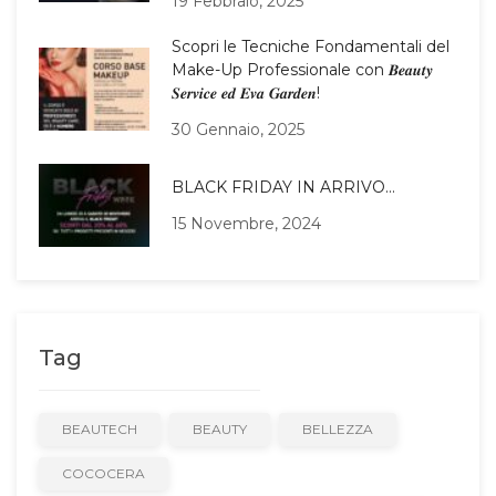
19 Febbraio, 2025
Scopri le Tecniche Fondamentali del
Make-Up Professionale con 𝑩𝒆𝒂𝒖𝒕𝒚
𝑺𝒆𝒓𝒗𝒊𝒄𝒆 𝒆𝒅 𝑬𝒗𝒂 𝑮𝒂𝒓𝒅𝒆𝒏!
30 Gennaio, 2025
BLACK FRIDAY IN ARRIVO…
15 Novembre, 2024
Tag
BEAUTECH
BEAUTY
BELLEZZA
COCOCERA