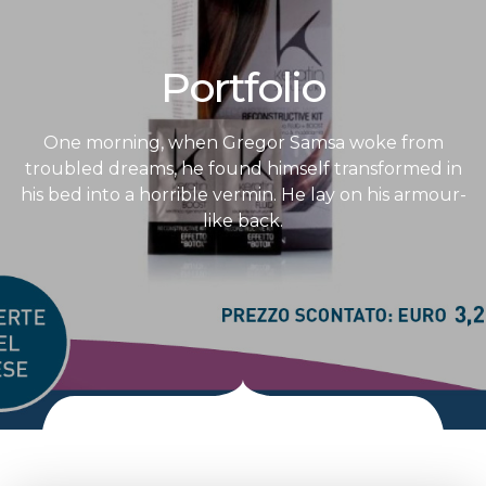
Portfolio
One morning, when Gregor Samsa woke from
troubled dreams, he found himself transformed in
his bed into a horrible vermin. He lay on his armour-
like back.