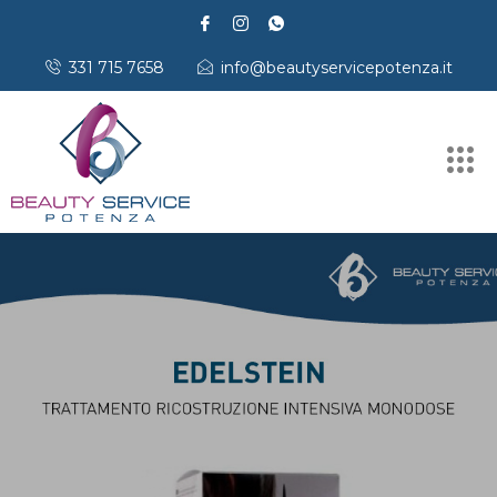
331 715 7658
info@beautyservicepotenza.it