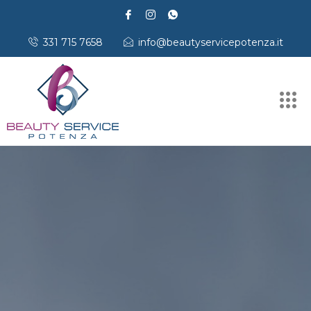
331 715 7658
info@beautyservicepotenza.it